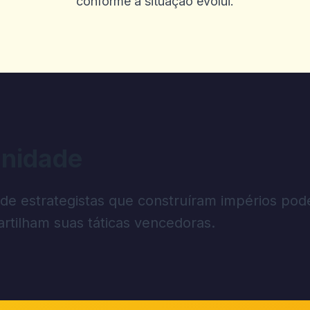
conforme a situação evolui.
nidade
 de estrategistas que construíram impérios pod
rtilham suas táticas vencedoras.