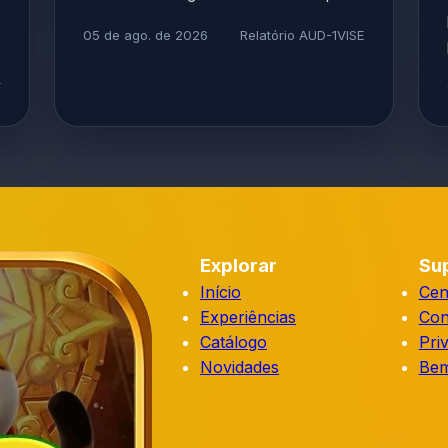
05 de ago. de 2026
Relatório AUD-1VISE
F
Explorar
Su
Início
Cen
Experiências
Con
Catálogo
Pri
Novidades
Bem