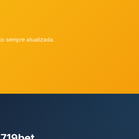
to sempre atualizada.
 719bet